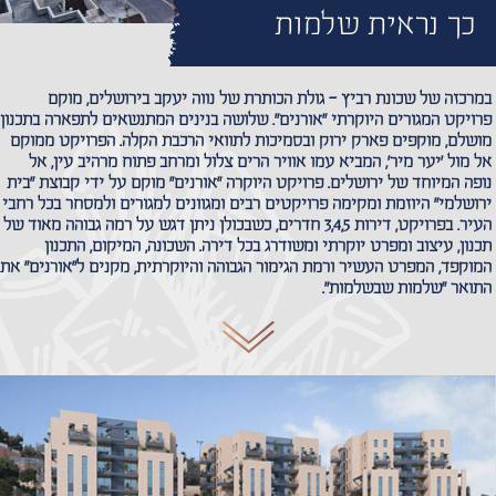
כך נראית שלמות
במרכזה של שכונת רביץ – גולת הכותרת של נווה יעקב בירושלים, מוקם
פרויקט המגורים היוקרתי "אורנים". שלושה בנינים המתנשאים לתפארה בתכנון
מושלם, מוקפים פארק ירוק ובסמיכות לתוואי הרכבת הקלה. הפרויקט ממוקם
אל מול 'יער מיר', המביא עמו אוויר הרים צלול ומרחב פתוח מרהיב עין, אל
נופה המיוחד של ירושלים. פרויקט היוקרה "אורנים" מוקם על ידי קבוצת "בית
ירושלמי" היוזמת ומקימה פרויקטים רבים ומגוונים למגורים ולמסחר בכל רחבי
העיר. בפרויקט, דירות 3,4,5 חדרים, כשבכולן ניתן דגש על רמה גבוהה מאוד של
תכנון, עיצוב ומפרט יוקרתי ומשודרג בכל דירה. השכונה, המיקום, התכנון
המוקפד, המפרט העשיר ורמת הגימור הגבוהה והיוקרתית, מקנים ל"אורנים" את
התואר "שלמות שבשלמות".