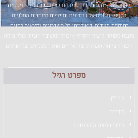
יוקרה של בית נמדדת במפרט המושלם. כשבכל הפרויקטים
המפרט מבוסס על שדרוגים ותוספות מיוחדות התלויות
בתוספת תשלום, ב"אורנים" כל השדרוגים נמצאים בפנים.
מטבח מפואר, ריצוף יוקרתי איכותי ומשובח ואבזור כולל ברמה
הגבוהה ביותר. השדרוג של אחרים הוא הסטנדרט של אורנים
מפרט רגיל
הבניין
הדירה
חדרי רחצה ושירותים