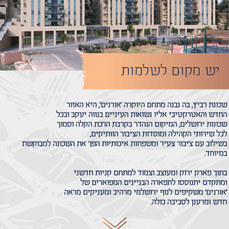
יש מקום לשלמות
שכונת רביץ, בה נבנה מתחם היוקרה 'אורנים', היא האזור
החדש והאטרקטיבי אליו נשואות העיניים בנווה יעקב ובכל
שכונות ירושלים, המיקום הנהדר בקרבת הרכת הקלה וסמוך
לכל שירותי הקהילה ומוסדות הציבור הוותיקים,
בשילוב עם ציבור צעיר ומשפחות איכותיות הפך את השכונה למבוקשת
במיוחד.
בתוך פארק ירוק ומעוצב וצמוד למתחם קניות חדשני
ומתקדם יתנוססו לתפארה הבניינים המפוארים של
'אורנים' משקיפים לנוף ירושלמי מרהיב ומעניקים מראה
חדש ומרענן לסביבה כולה.